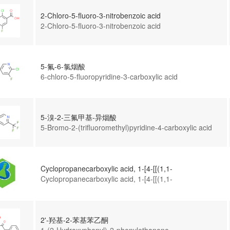
2-Chloro-5-fluoro-3-nitrobenzoic acid
2-Chloro-5-fluoro-3-nitrobenzoic acid
5-氟-6-氯烟酸
6-chloro-5-fluoropyridine-3-carboxylic acid
5-溴-2-三氟甲基-异烟酸
5-Bromo-2-(trifluoromethyl)pyridine-4-carboxylic acid
Cyclopropanecarboxylic acid, 1-[4-[[(1,1-
dimethylethoxy)carbonyl]amino]phenyl]
Cyclopropanecarboxylic acid, 1-[4-[[(1,1-
dimethylethoxy)carbonyl]amino]phenyl]
2'-羟基-2-苯基苯乙酮