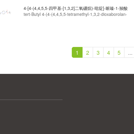
4-[4-(4,4,5,5-四甲基-[1,3,2]二氧硼烷)-吡啶]-哌嗪-1-羧酸
叔丁酯
tert-Butyl 4-(4-(4,4,5,5-tetramethyl-1,3,2-dioxaborolan-
2-yl)pyridin-2-yl)piperazine-1-carboxylate
1
2
3
4
5
...