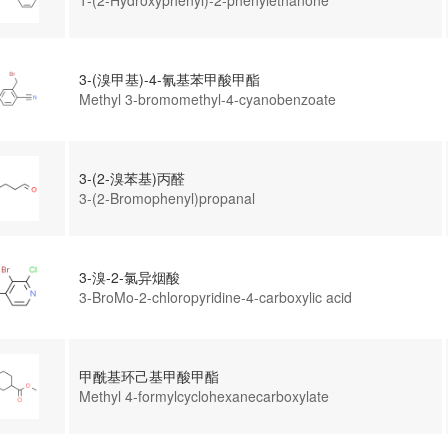
1-(2-Hydroxyphenyl)-2-phenylethanone
3-(溴甲基)-4-氰基苯甲酸甲酯
Methyl 3-bromomethyl-4-cyanobenzoate
3-(2-溴苯基)丙醛
3-(2-Bromophenyl)propanal
3-溴-2-氯异烟酸
3-BroMo-2-chloropyridine-4-carboxylic acid
甲酰基环己基甲酸甲酯
Methyl 4-formylcyclohexanecarboxylate