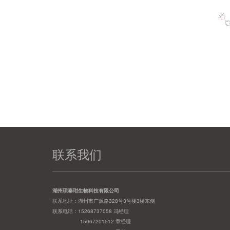
联系我们
湖州珼泰玵生物科技有限公司
联系地址：湖州市广源路328号3号楼3楼东侧
联系电话：15268737058 冯经理
15067201512 章经理