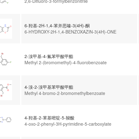
2,6-Difluoro-3-formylbenzonitrile
6-羟基-2H-1,4-苯并恶嗪-3(4H)-酮
6-HYDROXY-2H-1,4-BENZOXAZIN-3(4H)-ONE
2-溴甲基-4-氟苯甲酸甲酯
Methyl 2-(bromomethyl)-4-fluorobenzoate
4-溴-2-溴甲基苯甲酸甲酯
Methyl 4-bromo-2-bromomethylbenzoate
4-羟基-2-苯基嘧啶-5-羧酸
4-oxo-2-phenyl-3H-pyrimidine-5-carboxylate