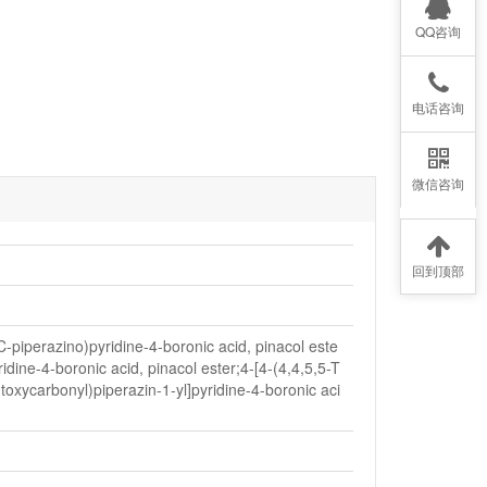
QQ咨询
电话咨询
微信咨询
回到顶部
C-piperazino)pyridine-4-boronic acid, pinacol este
idine-4-boronic acid, pinacol ester;4-[4-(4,4,5,5-T
Butoxycarbonyl)piperazin-1-yl]pyridine-4-boronic aci