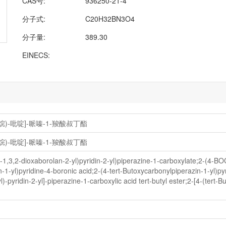
CAS号:
936250-21-4
分子式:
C20H32BN3O4
分子量:
389.30
EINECS:
二氧硼烷)-吡啶]-哌嗪-1-羧酸叔丁酯
二氧硼烷)-吡啶]-哌嗪-1-羧酸叔丁酯
yl-1,3,2-dioxaborolan-2-yl)pyridin-2-yl)piperazine-1-carboxylate;2-(4-BO
-1-yl)pyridine-4-boronic acid;2-(4-tert-Butoxycarbonylpiperazin-1-yl)pyr
)-pyridin-2-yl]-piperazine-1-carboxylic acid tert-butyl ester;2-[4-(tert-