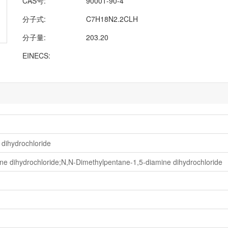
CAS号:
90001-90-4
分子式:
C7H18N2.2CLH
分子量:
203.20
EINECS:
dihydrochloride
e dihydrochloride;N,N-Dimethylpentane-1,5-diamine dihydrochloride